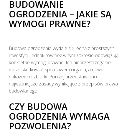
BUDOWANIE
OGRODZENIA – JAKIE SĄ
WYMOGI PRAWNE?
Budowa ogrodzenia wydaje się jedną z prostszych
inwestycji, jednak również w tym zakresie obowiązują
konkretne wymogi prawne. Ich nieprzestrzeganie
może skutkować sprzeciwem organu, a nawet
nakazem rozbiórki. Poniżej przedstawiono
najważniejsze zasady wynikające z przepisów prawa
budowlanego.
CZY BUDOWA
OGRODZENIA WYMAGA
POZWOLENIA?