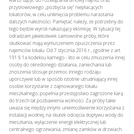
warto dążyć do rozwiązania umowy najmu, oraz
przysłowiowego „pozbycia się” niepłacących
lokatorów, w celu uniknięcia problemu narastania
dalszych należności. Pamiętać należy, że potrzebny do
tego będzie wyrok nakazujący eksmisję. W sytuacji tej
odradzam jakiekolwiek samowolne próby, które
skutkować mają wymuszeniem opuszczenia przez
najemców lokalu. Od 7 stycznia 2016 r., zgodnie z art.
191 § 1a kodeksu karnego - kto w celu zmuszenia innej
osoby do określonego działania, zaniechania lub
znoszenia stosuje przemoc innego rodzaju
uporczywie lub w sposób istotnie utrudniający innej
osobie korzystanie z zajmowanego lokalu
mieszkalnego, popełnia przestępstwo zagrożone karą
do trzech lat pozbawienia wolności. Za próby takie
uważa się między innymi: uniemożliwienie korzystania z
instalacji wodnej, na skutek odcięcia dopływu wody do
mieszkania, wyłączenie energii elektrycznej lub
centralnego ogrzewania, zmianę zamków w drzwiach.