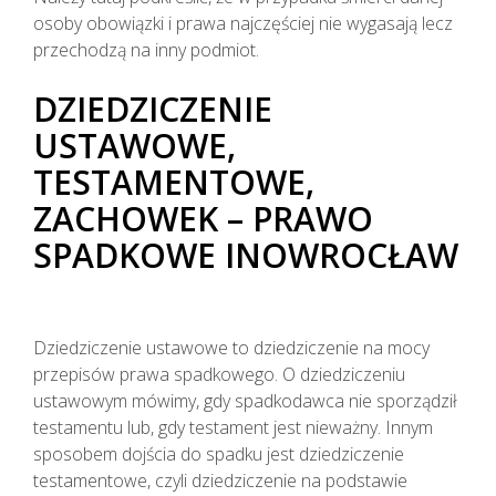
osoby obowiązki i prawa najczęściej nie wygasają lecz
przechodzą na inny podmiot.
DZIEDZICZENIE
USTAWOWE,
TESTAMENTOWE,
ZACHOWEK – PRAWO
SPADKOWE INOWROCŁAW
Dziedziczenie ustawowe to dziedziczenie na mocy
przepisów prawa spadkowego. O dziedziczeniu
ustawowym mówimy, gdy spadkodawca nie sporządził
testamentu lub, gdy testament jest nieważny. Innym
sposobem dojścia do spadku jest dziedziczenie
testamentowe, czyli dziedziczenie na podstawie