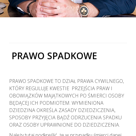
PRAWO SPADKOWE
PRAWO SPADKOWE TO DZIAŁ PRAWA CYWILNEGO,
KTÓRY REGULUJE KWESTIE PRZEJŚCIA PRAW I
OBOWIĄZKÓW MAJĄTKOWYCH PO ŚMIERCI OSOBY
BĘDĄCEJ ICH PODMIOTEM. WYMIENIONA
DZIEDZINA OKREŚLA ZASADY DZIEDZICZENIA,
SPOSOBY PRZYJĘCIA BĄDŹ ODRZUCENIA SPADKU
ORAZ OSOBY UPRAWNIONE DO DZIEDZICZENIA.
Należy tutaj podkreślić, że w przypadku śmierci danej