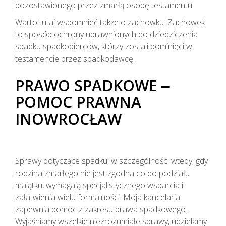
pozostawionego przez zmarłą osobę testamentu.
Warto tutaj wspomnieć także o zachowku. Zachowek
to sposób ochrony uprawnionych do dziedziczenia
spadku spadkobierców, którzy zostali pominięci w
testamencie przez spadkodawcę.
PRAWO SPADKOWE ‒
POMOC PRAWNA
INOWROCŁAW
Sprawy dotyczące spadku, w szczególności wtedy, gdy
rodzina zmarłego nie jest zgodna co do podziału
majątku, wymagają specjalistycznego wsparcia i
załatwienia wielu formalności. Moja kancelaria
zapewnia pomoc z zakresu prawa spadkowego.
Wyjaśniamy wszelkie niezrozumiałe sprawy, udzielamy